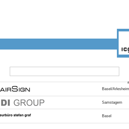
Basel/Arleshei
Samstagern
Basel