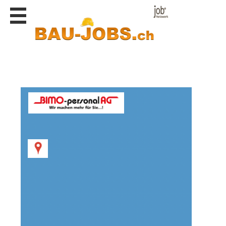
Stellen
finden
Stellen
inserieren
Personalberatungen
Personalberatungen
Tipp's
WERBUNG
publizieren
JOB-
App's
Lehrstellen
finden
Lehrstellen