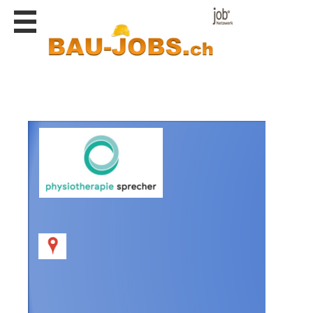
Stellen
finden
Stellen
inserieren
Personalberatungen
Personalberatungen
Tipp's
WERBUNG
publizieren
JOB-
App's
Lehrstellen
finden
Lehrstellen