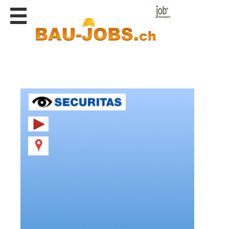
Stellen
finden
Stellen
inserieren
Personalberatungen
Personalberatungen
Tipp's
WERBUNG
publizieren
JOB-
App's
Lehrstellen
finden
Lehrstellen