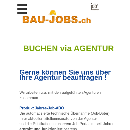
Stellen
finden
Stellen
inserieren
Personalberatungen
BUCHEN via AGENTUR
Personalberatungen
Tipp's
WERBUNG
Gerne können Sie uns über
publizieren
Ihre Agentur beauftragen !
JOB-
App's
Wir arbeiten u.a. mit den aufgeführten Agenturen
Lehrstellen
zusammen.
finden
Produkt Jahres-Job-ABO
Lehrstellen
Die automatisierte technische Übernahme (Job-Boter)
gratis
Ihrer aktuellen Stelleninserate von der Agentur
inserieren
und die Publikation in unserem Job-Portal ist seit Jahren
erprobt und funktioniert
bestens.