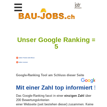
Stellen
finden
Stellen
inserieren
Personalberatungen
Unser Google Ranking =
Personalberatungen
5
Tipp's
WERBUNG
publizieren
JOB-
App's
Google-Ranking Tool am Schluss dieser Seite
Lehrstellen
finden
Mit einer Zahl top informiert !
Lehrstellen
gratis
Das Google-Ranking fasst in einer
einzigen Zahl
über
inserieren
200 Bewertungskriterien
einer Webseite (seit bestehen dieser) zusammen. Keine