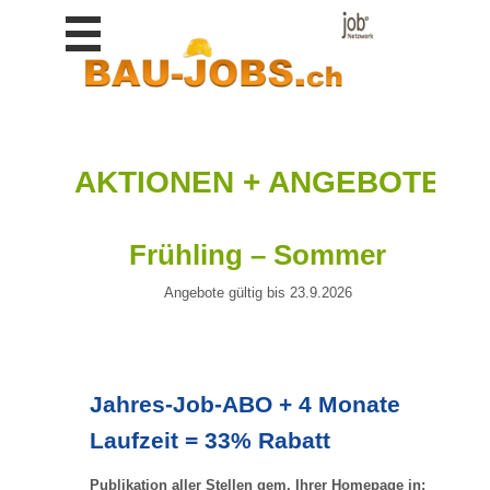
Stellen
finden
Stellen
inserieren
Personalberatungen
AKTIONEN + ANGEBOTE
Personalberatungen
Tipp's
Frühling – Sommer
WERBUNG
publizieren
Angebote gültig bis 23.9.2026
JOB-
App's
Lehrstellen
finden
Jahres-Job-ABO + 4 Monate
Lehrstellen
Laufzeit = 33% Rabatt
gratis
inserieren
Publikation aller Stellen gem. Ihrer Homepage in: