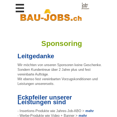
Stellen
finden
Stellen
inserieren
Personalberatungen
Sponsoring
Personalberatungen
Tipp's
Leitgedanke
WERBUNG
Wir möchten von unseren Sponsoren keine Geschenke.
publizieren
Sondern Kundentreue über 2 Jahre plus und fest
vereinbarte Aufträge.
JOB-
App's
Mit ebenso fest vereinbarten Vorzugskonditionen und
Leistungen unsererseits.
Lehrstellen
finden
Eckpfeiler unserer
Leistungen sind
Lehrstellen
gratis
inserieren
- Insertions-Produkte wie Jahres-Job-ABO >
mehr
- Werbe-Produkte wie Video + Banner >
mehr