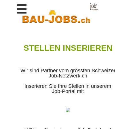
Stellen
finden
Stellen
inserieren
Personalberatungen
STELLEN INSERIEREN
Personalberatungen
Tipp's
WERBUNG
Wir sind Partner vom grössten Schweizer
publizieren
Job-Netzwerk.ch
JOB-
Inserieren Sie Ihre Stellen in unserem
App's
Job-Portal mit
Lehrstellen
finden
Lehrstellen
gratis
inserieren