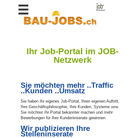
Stellen
finden
Stellen
inserieren
Personalberatungen
Ihr Job-Portal im JOB-
Personalberatungen
Netzwerk
Tipp's
WERBUNG
publizieren
Sie möchten mehr ..Traffic
JOB-
..Kunden ..Umsatz
App's
Sie haben Ihr eigenes Job-Portal, Ihren eigenen Auftritt,
Lehrstellen
Ihre Geschäftsphilosophie, Ihre Kunden, Systeme usw.
finden
Sie möchten Ihr Portal bekannter machen und mehr
Bewerbungen für Ihre Kundeninserate gewinnen.
Lehrstellen
gratis
Wir publizieren Ihre
inserieren
Stelleninserate