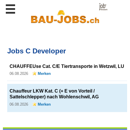
Stellen
finden
Stellen
inserieren
Personalberatungen
Jobs C Developer
Personalberatungen
Tipp's
CHAUFFEUse Cat. C/E Tiertransporte in Wetzwil, LU
WERBUNG
publizieren
06.08.2026
Merken
JOB-
App's
Chauffeur LKW Kat. C (+ E von Vorteil /
Sattelschlepper) nach Wohlenschwil, AG
Lehrstellen
finden
06.08.2026
Merken
Lehrstellen
gratis
inserieren