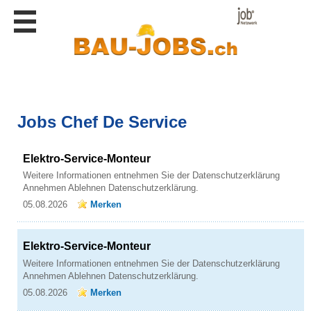
Stellen
finden
Stellen
inserieren
Personalberatungen
Jobs Chef De Service
Personalberatungen
Tipp's
Elektro-Service-Monteur
WERBUNG
publizieren
Weitere Informationen entnehmen Sie der Datenschutzerklärung
Annehmen Ablehnen Datenschutzerklärung.
JOB-
05.08.2026
Merken
App's
Lehrstellen
finden
Elektro-Service-Monteur
Weitere Informationen entnehmen Sie der Datenschutzerklärung
Lehrstellen
Annehmen Ablehnen Datenschutzerklärung.
gratis
inserieren
05.08.2026
Merken