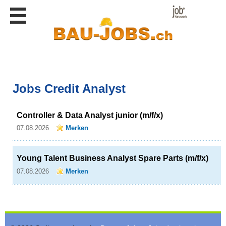
Stellen
finden
Stellen
inserieren
Personalberatungen
Jobs Credit Analyst
Personalberatungen
Tipp's
Controller & Data Analyst junior (m/f/x)
WERBUNG
publizieren
07.08.2026
Merken
JOB-
App's
Young Talent Business Analyst Spare Parts (m/f/x)
Lehrstellen
07.08.2026
Merken
finden
Lehrstellen
gratis
inserieren