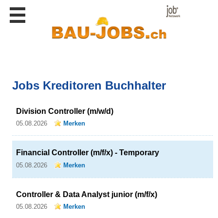
Stellen
finden
Stellen
inserieren
Personalberatungen
Jobs Kreditoren Buchhalter
Personalberatungen
Tipp's
Division Controller (m/w/d)
WERBUNG
publizieren
05.08.2026
Merken
JOB-
App's
Financial Controller (m/f/x) - Temporary
Lehrstellen
05.08.2026
Merken
finden
Lehrstellen
Controller & Data Analyst junior (m/f/x)
gratis
inserieren
05.08.2026
Merken