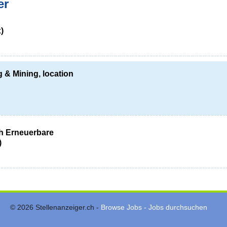
er
)
 & Mining, location
h Erneuerbare
)
© 2026 Stellenanzeiger.ch -
Browse Jobs - Jobs durchsuchen